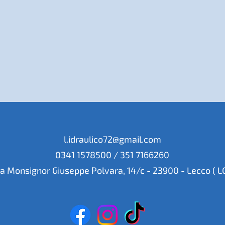
l.idraulico72@gmail.com
0341 1578500 / 351 7166260
ia Monsignor Giuseppe Polvara, 14/c - 23900 - Lecco ( LC